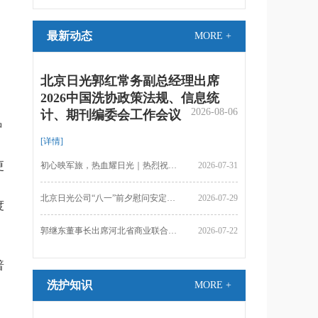
长、刘素芳总经理致辞）
土壤和地下水环
最新动态
MORE +
北京日光郭红常务副总经理出席
2026中国洗协政策法规、信息统
2026-08-06
计、期刊编委会工作会议
钟
[详情]
更
初心映军旅，热血耀日光｜热烈祝贺中国人民解放军建军99周年
2026-07-31
北京日光公司“八一”前夕慰问安定镇消防官
2026-07-29
度
郭继东董事长出席河北省商业联合会洗染分会年度工作会
2026-07-22
普
洗护知识
MORE +