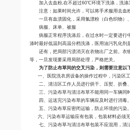
加入去血粉,在不超过60℃环境下洗涤，洗涤
注意：如果时间允许，可以将手术服用去血
一旦有血渍固化，采用氯漂粉（白色织物）
病服、床单、被服
病服正常程序洗涤后，在过水时一定要进行
涤时最好低温到高温分档洗涤，医用油污乳化剂
还有，把局部污渍消灭在衣物出厂之前。衣
等，一旦发现要采用局部处理，严格把关。
为了防止布草间的交叉污染，则需要注意以
一、医院洗衣房设备的操作过程中，污染区工
二、清洁区工作人员进行烘干、压熨、折叠、
三、污染布草与清洁布草不能用同一车辆同
四、运送完污染布草的车辆应及时进行消毒
五、污染布草应密闭运输，防止环境的污染
六、污染布草运输应有包装，包装材料必须无
七、污染布草与清洁布草包装不应混用，清洁