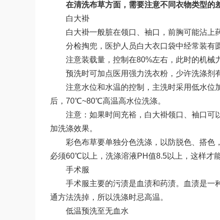
在清洗布草方面，需要注意不同衣物类型的
白大褂
白大褂一般脏在领口、袖口，前胸可能沾上
分检掏兜，医护人员白大衣口袋中经常装有
注意装载量，控制在80%左右，此时的机械
预洗时可加点医用强力洗衣粉，少许洗涤剂
注意水位和水温的控制，主洗时采用低水位加
后，70℃~80℃高温高水位洗涤。
注意：如果时间充裕，白大褂领口、袖口可
加洗涤效果。
彩色布草要单独分色洗涤，以防脱色、搭色
必须60℃以上，洗涤溶液PH值8.5以上，这样
手术服
手术服主要的污渍是血渍和药渍。血渍是一
通方法洗掉，所以洗涤时忌高温。
低温预洗至无血水