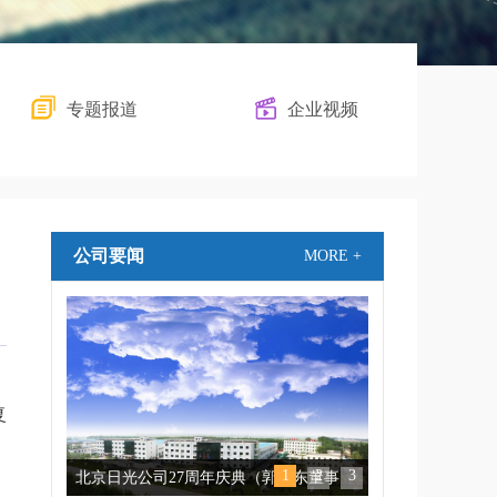
专题报道
企业视频
公司要闻
MORE +
复
1
2
3
北京日光公司27周年庆典（郭继东董事
公示：北京日光