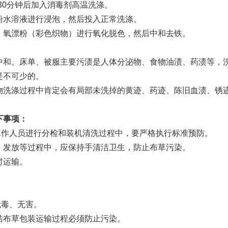
30分钟后加入消毒剂高温洗涤。
粉水溶液进行浸泡，然后投入正常洗涤。
、氧漂粉（彩色织物）进行氧化脱色，然后中和去铁。
中和。床单、被服主要污渍是人体分泌物、食物油渍、药渍等，
是不可少的。
物洗涤过程中肯定会有局部未洗掉的黄迹、药迹、陈旧血渍、锈
下事项：
作人员进行分检和装机清洗过程中，要严格执行标准预防。
发放等过程中，应保持手清洁卫生，防止布草污染。
时运输。
。
。
毒、无害。
布草包装运输过程必须防止污染。