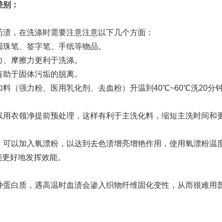
差别：
药渍，在洗涤时需要注意注意以下几个方面：
圆珠笔、签字笔、手纸等物品。
力、摩擦力更利于洗涤。
有助于固体污垢的脱离。
料（强力粉、医用乳化剂、去血粉）升温到40℃~60℃洗20分
以用衣领净提前预处理，这样有利于主洗化料，缩短主洗时间和
，可以加入氧漂粉，以达到去色渍增亮增艳作用，使用氧漂粉温
才能更好地发挥效能。
种蛋白质，遇高温时血渍会渗入织物纤维固化变性，从而很难用