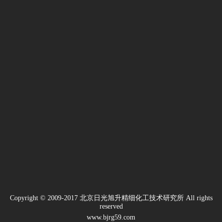
服
清
洗
剂
洗
碗
机
专
用
催
干
剂
地
毯
清
洗
剂
Copyright © 2009-2017 北京日光旭升精细化工技术研究所 All rights
reserved
www.bjrg59.com