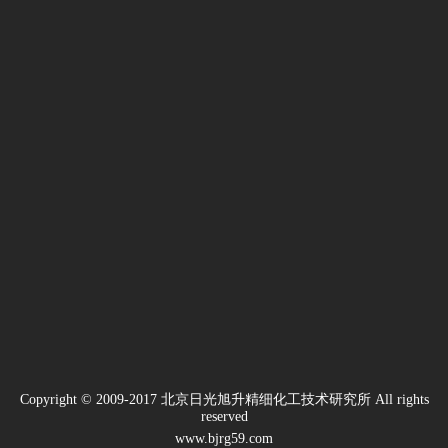
服
清
洗
剂
洗
碗
机
专
用
催
干
剂
地
毯
清
洗
剂
Copyright © 2009-2017 北京日光旭升精细化工技术研究所 All rights
reserved
www.bjrg59.com