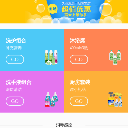
洗护组合
沐浴露
补充营养
400mlx3瓶
GO
GO
洗手液组合
厨房套装
深层清洁
赠小礼品
GO
GO
消毒感控