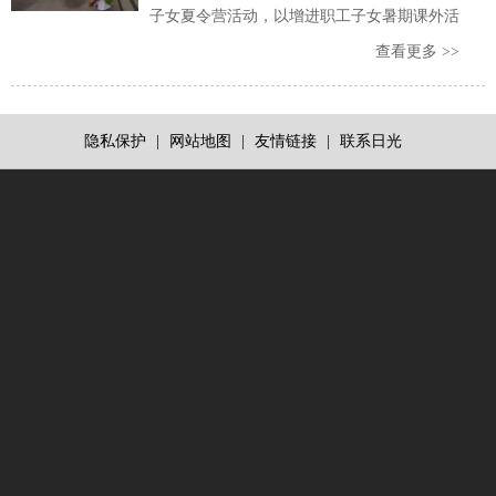
子女夏令营活动，以增进职工子女暑期课外活
动，加强家长、企业与孩子之间的情感互动。
查看更多 >>
隐私保护
|
网站地图
|
友情链接
|
联系日光
医
用
洗
涤
剂
医
用
消
毒
液
批