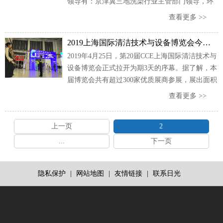
领导有：京津冀三地洗染行业主管部门领导，环
保、卫生、饭店、洗染等多个领域的知名专家和
查看更多 >>
权威人士，300余人。
​2019上海国际清洁技术与设备博览会今日开展 300余商家亮相
2019年4月25日，第20届CCE上海国际清洁技术与
设备博览会正式拉开为期3天的序幕。据了解，本
届博览会共有超过300家优质展商参展，展出面积
达到了25000平方米。
查看更多 >>
上一页
2
...
下一页
隐私保护
|
网站地图
|
友情链接
|
联系日光
医
用