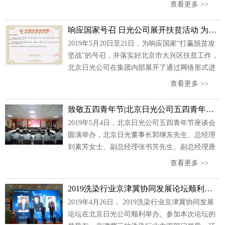
书长吴玉普、副会长霍玉涵、会长助理 常务副秘
查看更多 >>
书长贾建平，全国卫生产业企业管理协会护肤技
术发展分会副会长杨广平、副会长赵东升等协会
响应国家号召 日光公司展开扶贫活动 为社会献出自已一份爱心
领导参加了本次交流会。
2019年5月20日至21日，为响应国家“打赢脱贫攻
坚战”的号召，并落实好北京市大兴区扶贫工作，
北京日光公司在集团内部展开了通过网络形式进
行扶贫的活动，从而为社会奉献出自己的一份爱
查看更多 >>
心。
致敬五四青年节|北京日光公司五四青年节座谈会圆满举办
2019年5月4日，北京日光公司五四青年节座谈会
圆满举办，北京日光董事长郭继东先生、总经理
刘素芳女士、副总经理张书芳先生、副总经理唐
正强先生、董事长助理郭京晶女士以及日光各部
查看更多 >>
门青年代表参加了本次座谈。
2019洗染行业京津冀协同发展论坛顺利举办
2019年4月26日， 2019洗染行业京津冀协同发展
论坛在北京日光公司顺利举办。参加本次论坛的