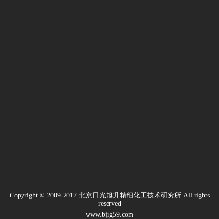
服
清
洗
剂
洗
碗
机
专
用
催
干
剂
地
毯
清
洗
剂
Copyright © 2009-2017 北京日光旭升精细化工技术研究所 All rights
reserved
www.bjrg59.com